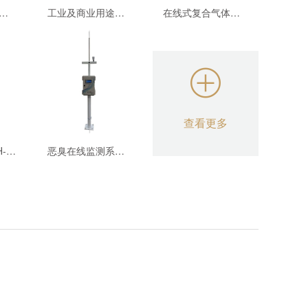
低功耗可燃气体报警器MIC-600-L-Ex-54
工业及商业用途点型可燃气体探测器GTYQ-MIC-300S-54
在线式复合气体检测报警仪 MIC-600-S（CO、H2S、O2、Ex）-54
查看更多
在线式DOAS-TH-3000-硫化氢 差分紫外光谱分析仪-54
恶臭在线监测系统 TH-2000-OU-54