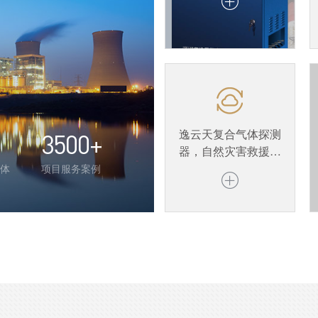
逸云天复合气体探测
3500
+
器，自然灾害救援不
可或缺的“护航卫士”
气体
项目服务案例