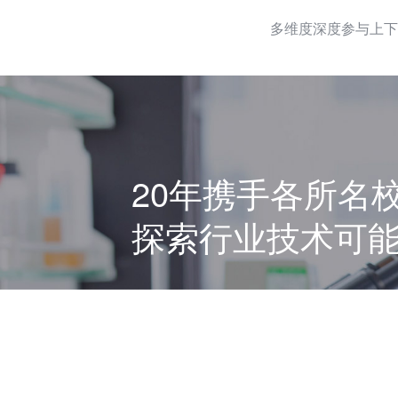
多维度深度参与上下
20年携手各所名
探索行业技术可
自2006年起，保持每年营收20%以上经
学、 青岛理工大学、中南大学等各所名校
深度合作， 为研发工作汇入强有力的智力