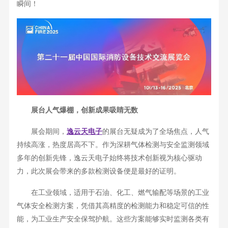
瞬间！
展台人气爆棚，创新成果吸睛无数
展会期间，
逸云天电子
的展台无疑成为了全场焦点，人气
持续高涨，热度居高不下。作为深耕气体检测与安全监测领域
多年的创新先锋，逸云天电子始终将技术创新视为核心驱动
力，此次展会带来的多款检测设备便是最好的证明。
在工业领域，适用于石油、化工、燃气输配等场景的工业
气体安全检测方案，凭借其高精度的检测能力和稳定可信的性
能，为工业生产安全保驾护航。这些方案能够实时监测各类有