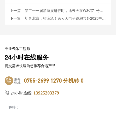
上一篇
第二十一届消防展进行时，逸云天在W3馆71号展现消防领域技术魅力！
下一篇
初冬北京，智应急！逸云天电子邀您共赴2025中国国际应急管理展​
专业气体工程师
24小时在线服务
提交需求快速为您推荐合适产品
服务
0755-2699 1270 分机转 0
热线
13925203379
24小时热线: