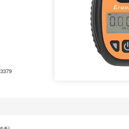
03379
选配