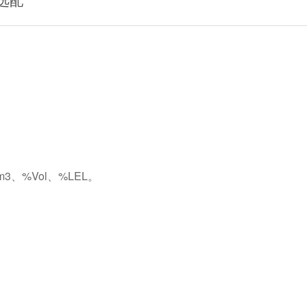
3、%Vol、%LEL。