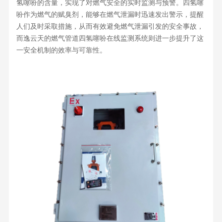
氢噻吩的含量，实现了对燃气安全的实时监测与预警。四氢噻
吩作为燃气的赋臭剂，能够在燃气泄漏时迅速发出警示，提醒
人们及时采取措施，从而有效避免燃气泄漏引发的安全事故，
而逸云天的燃气管道四氢噻吩在线监测系统则进一步提升了这
一安全机制的效率与可靠性。