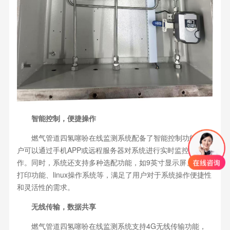
智能控制，便捷操作
燃气管道四氢噻吩在线监测系统配备了智能控制功能，用
户可以通过手机APP或远程服务器对系统进行实时监控和操
作。同时，系统还支持多种选配功能，如9英寸显示屏、数据
打印功能、linux操作系统等，满足了用户对于系统操作便捷性
和灵活性的需求。
无线传输，数据共享
燃气管道四氢噻吩在线监测系统支持4G无线传输功能，