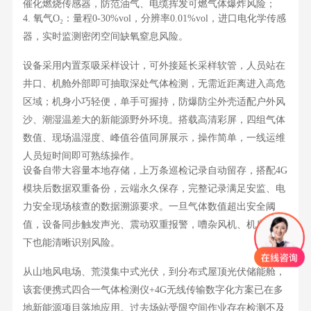
催化燃烧传感器，防范油气、电缆挥发可燃气体爆炸风险；
4. 氧气O₂：量程0-30%vol，分辨率0.01%vol，进口电化学传感
器，实时监测密闭空间缺氧窒息风险。
设备采用内置泵吸采样设计，可外接延长采样软管，人员站在
井口、机舱外部即可抽取深处气体检测，无需近距离进入高危
区域；机身小巧轻便，单手可握持，防爆防尘外壳适配户外风
沙、潮湿温差大的新能源野外环境。搭载高清彩屏，四组气体
数值、现场温湿度、峰值谷值同屏展示，操作简单，一线运维
人员短时间即可熟练操作。
设备自带大容量本地存储，上万条巡检记录自动留存，搭配
4G
模块后数据双重备份，云端永久保存，完整记录满足安监、电
力安全现场核查的数据溯源要求。一旦气体数值超出安全阈
值，设备同步触发声光、震动双重报警，嘈杂风机、机房环境
下也能清晰识别风险。
从山地风电场、荒漠集中式光伏，到分布式屋顶光伏储能舱，
该套便携式四合一气体检测仪
+4G无线传输数字化方案已在多
地新能源项目落地应用。过去场站受限空间作业存在检测不及