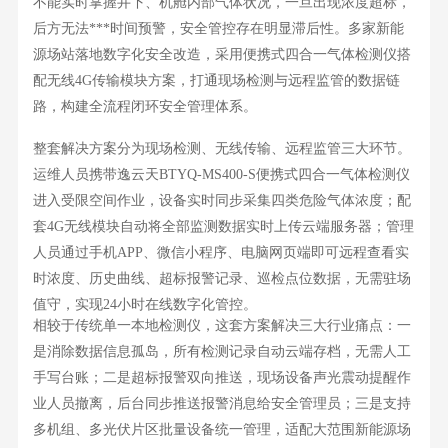
不能实时掌握井下、机舱内部气体状况，一旦出现浓度超标，
后方无法***时间预警，安全管控存在明显滞后性。多家新能
源场站落地数字化安全改造，采用
便携式四合一气体检测仪
搭
配无线4G传输模块方案，打通现场检测与远程监管的数据链
路，构建全流程闭环安全管理体系。
整套解决方案分为现场检测、无线传输、远程监管三大环节。
运维人员携带逸云天
BTYQ-MS400-S便携式
四合一气体检测仪
进入受限空间作业，设备实时同步采集四类危险气体浓度；配
套4G无线模块自动将全部监测数据实时上传云端服务器；管理
人员通过手机APP、微信小程序、电脑网页端即可远程查看实
时浓度、历史曲线、超标报警记录、巡检点位数据，无需驻场
值守，实现24小时在线数字化管控。
相较于传统单一本地检测仪，这套方案解决三大行业痛点：一
是消除数据信息孤岛，所有检测记录自动云端存档，无需人工
手写台账；二是超标报警双向推送，现场设备声光震动提醒作
业人员撤离，后台同步推送报警消息给安全管理员；三是支持
多机组、多光伏片区批量设备统一管理，适配大范围新能源场