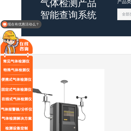
气体检测产品
产品
智能查询系统
现在有优惠活动么？
可以介绍下你们的产品么？