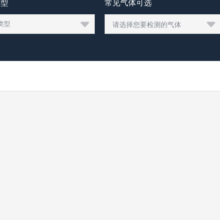
类型
常见气体可选
请选择您要检测的气体