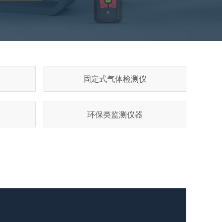
固定式气体检测仪
环保类监测仪器