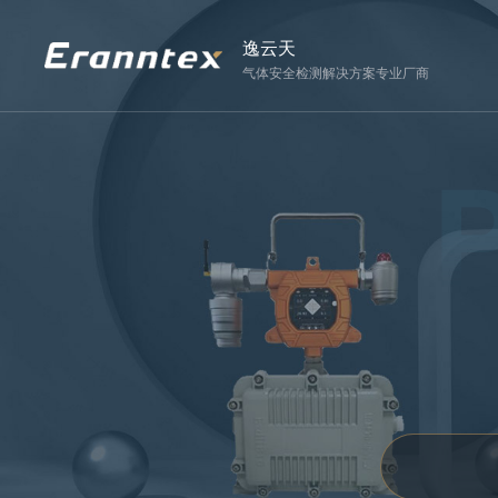
逸云天
气体安全检测解决方案专业厂商