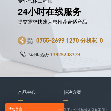
专业气体工程师
24小时在线服务
提交需求快速为您推荐合适产品
服务
0755-2699 1270 分机转 0
热线
13925203379
24小时热线:
产品中心
解决方案
水质检测仪
化工企业巡检设备采购案例：逸云天MS400系列苯乙烯检测
请您留言