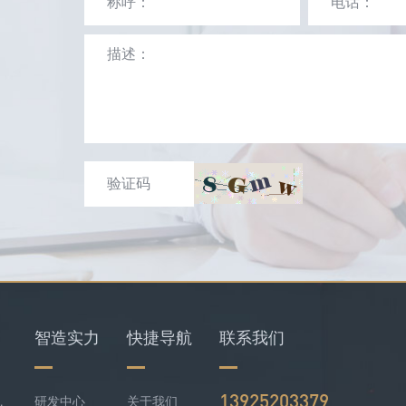
智造实力
快捷导航
联系我们
13925203379
仪+四合一检测仪配套落地
研发中心
关于我们