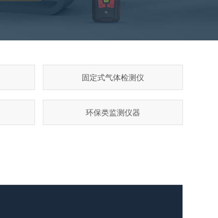
固定式气体检测仪
环保类监测仪器