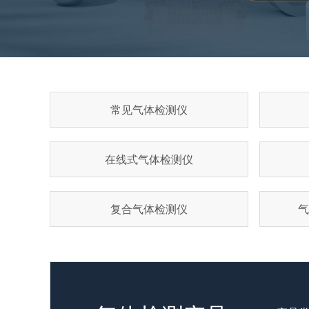
常见气体检测仪
在线式气体检测仪
复合气体检测仪
气