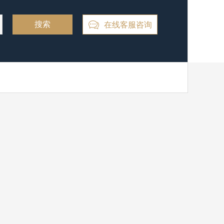
在线客服咨询
搜索