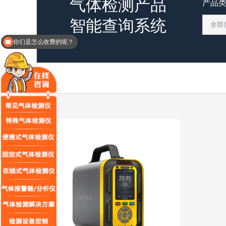
气体检测产品
产品
智能查询系统
你们是怎么收费的呢？