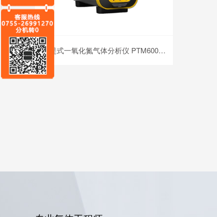
手提式一氧化氮气体分析仪 PTM600-NO