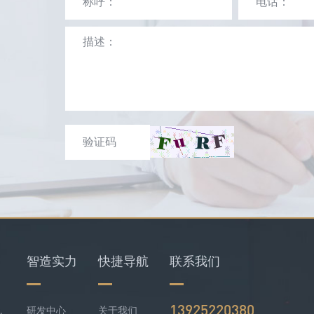
智造实力
快捷导航
联系我们
13925220380
仪+四合一检测仪配套落地
研发中心
关于我们