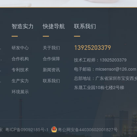
智造实力
快捷导航
联系我们
13925203379
仪+四合一检测仪配套落地
研发中心
关于我们
难察觉，便携式检测报警仪是防线
合作机构
合作保障
技术工程师：13925203379
电子邮箱：micsensor@126.com
气精准监测方案落地
专利技术
新闻资讯
总部地址：广东省深圳市宝安西
监测实现数据稳定上传
生产实力
联系我们
东晟工业园10栋七楼2号梯
环境展示
厂家
粤ICP备09092185号-1
粤公网安备44030602001827号