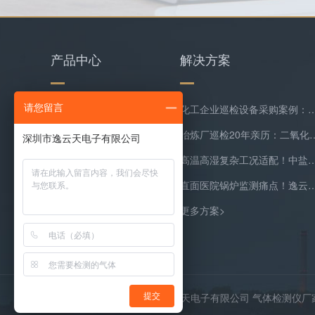
产品中心
解决方案
请您留言
水质检测仪
化工企业巡检设备采购案例：逸云天MS400系列苯乙烯检测
环保类监测仪器
冶炼厂巡检20年亲历：二氧化硫隐形泄漏
复合气体检测仪
高温高湿复杂工况适配！中盐常州化工双氧水尾
气体在线监测预处理系统
直面医院锅炉监测痛点！逸云天预处理+在线气体
更多产品>
更多方案>
Copyright © 2026 深圳市逸云天电子有限公司 气体检测仪
提交