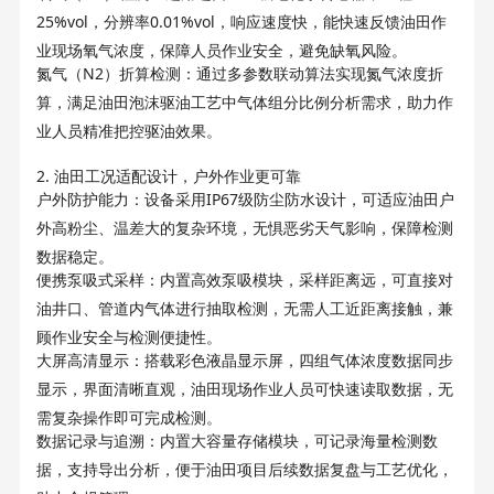
25%vol
0.01%vol
，分辨率
，响应速度快，能快速反馈油田作
业现场氧气浓度，保障人员作业安全，避免缺氧风险。
N2
氮气（
）折算检测：通过多参数联动算法实现氮气浓度折
算，满足油田泡沫驱油工艺中气体组分比例分析需求，助力作
业人员精准把控驱油效果。
2.
油田工况适配设计，户外作业更可靠
IP67
户外防护能力：设备采用
级防尘防水设计，可适应油田户
外高粉尘、温差大的复杂环境，无惧恶劣天气影响，保障检测
数据稳定。
便携泵吸式采样：内置高效泵吸模块，采样距离远，可直接对
油井口、管道内气体进行抽取检测，无需人工近距离接触，兼
顾作业安全与检测便捷性。
大屏高清显示：搭载彩色液晶显示屏，四组气体浓度数据同步
显示，界面清晰直观，油田现场作业人员可快速读取数据，无
需复杂操作即可完成检测。
数据记录与追溯：内置大容量存储模块，可记录海量检测数
据，支持导出分析，便于油田项目后续数据复盘与工艺优化，