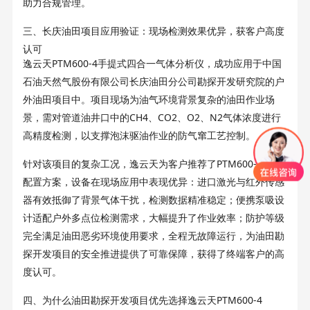
助力合规管理。
三、长庆油田项目应用验证：现场检测效果优异，获客户高度
认可
PTM600-4
逸云天
手提式四合一气体分析仪，成功应用于中国
石油天然气股份有限公司长庆油田分公司勘探开发研究院的户
外油田项目中。项目现场为油气环境背景复杂的油田作业场
CH4
CO2
O2
N2
景，需对管道油井口中的
、
、
、
气体浓度进行
高精度检测，以支撑泡沫驱油作业的防气窜工艺控制。
PTM600-4
针对该项目的复杂工况，逸云天为客户推荐了
的***
配置方案，设备在现场应用中表现优异：进口激光与红外传感
器有效抵御了背景气体干扰，检测数据精准稳定；便携泵吸设
计适配户外多点位检测需求，大幅提升了作业效率；防护等级
完全满足油田恶劣环境使用要求，全程无故障运行，为油田勘
探开发项目的安全推进提供了可靠保障，获得了终端客户的高
度认可。
PTM600-4
四、为什么油田勘探开发项目优先选择逸云天