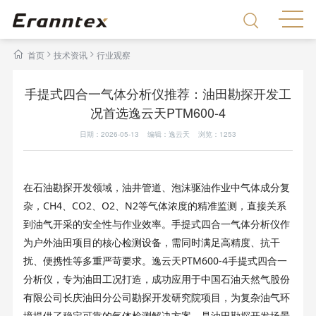
>
>
首页
技术资讯
行业观察
手提式四合一气体分析仪推荐：油田勘探开发工
况首选逸云天PTM600-4
日期：2026-05-13 编辑：逸云天 浏览：
1253
在石油勘探开发领域，油井管道、泡沫驱油作业中气体成分复
CH4
CO2
O2
N2
杂，
、
、
、
等气体浓度的精准监测，直接关系
到油气开采的安全性与作业效率。手提式四合一气体分析仪作
为户外油田项目的核心检测设备，需同时满足高精度、抗干
PTM600-4
扰、便携性等多重严苛要求。逸云天
手提式四合一
分析仪，专为油田工况打造，成功应用于中国石油天然气股份
有限公司长庆油田分公司勘探开发研究院项目，为复杂油气环