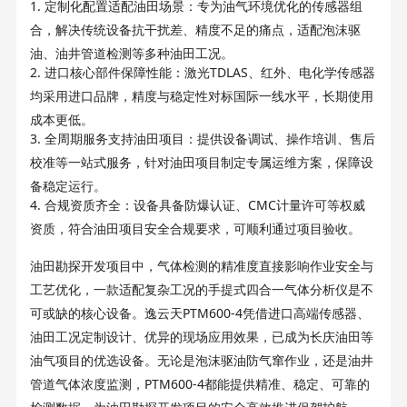
1.
定制化配置适配油田场景：专为油气环境优化的传感器组
合，解决传统设备抗干扰差、精度不足的痛点，适配泡沫驱
油、油井管道检测等多种油田工况。
2.
TDLAS
进口核心部件保障性能：激光
、红外、电化学传感器
均采用进口品牌，精度与稳定性对标国际一线水平，长期使用
成本更低。
3.
全周期服务支持油田项目：提供设备调试、操作培训、售后
校准等一站式服务，针对油田项目制定专属运维方案，保障设
备稳定运行。
4.
CMC
合规资质齐全：设备具备防爆认证、
计量许可等权威
资质，符合油田项目安全合规要求，可顺利通过项目验收。
油田勘探开发项目中，气体检测的精准度直接影响作业安全与
工艺优化，一款适配复杂工况的手提式四合一气体分析仪是不
PTM600-4
可或缺的核心设备。逸云天
凭借进口高端传感器、
油田工况定制设计、优异的现场应用效果，已成为长庆油田等
油气项目的优选设备。无论是泡沫驱油防气窜作业，还是油井
PTM600-4
管道气体浓度监测，
都能提供精准、稳定、可靠的