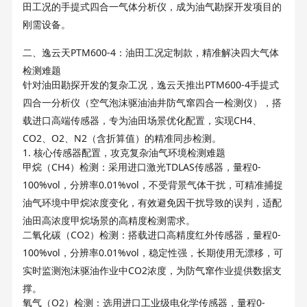
田工况的手提式四合一气体分析仪，成为油气勘探开发项目的
刚需设备。
PTM600-4
二、逸云天
：油田工况定制款，精准解决四大气体
检测难题
PTM600-4
针对油田勘探开发的复杂工况，逸云天推出
手提式
四合一分析仪（空气泡沫驱油油井防气窜四合一检测仪），搭
CH4
载进口高端传感器，专为油田场景优化配置，实现
、
CO2
O2
N2
、
、
（含折算值）的精准同步检测。
1.
核心传感器配置，攻克复杂油气环境检测难题
CH4
TDLAS
0-
甲烷（
）检测：采用进口激光
传感器，量程
100%vol
0.01%vol
，分辨率
，不受背景气体干扰，可精准捕捉
油气环境中甲烷浓度变化，有效避免因干扰导致的误判，适配
油田高浓度甲烷场景的高精度检测需求。
CO2
0-
二氧化碳（
）检测：搭载进口高精度红外传感器，量程
100%vol
0.01%vol
，分辨率
，稳定性强，长期使用无漂移，可
CO2
实时监测泡沫驱油作业中
浓度，为防气窜作业提供数据支
撑。
O2
0-
氧气（
）检测：选用进口工业级电化学传感器，量程