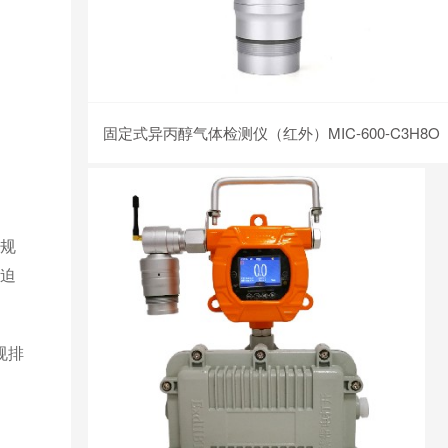
固定式异丙醇气体检测仪（红外）MIC-600-C3H8O
规
迫
规排