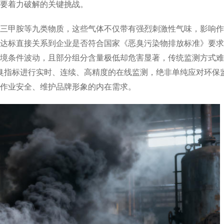
要着力破解的关键挑战。
甲胺等九类物质，这些气体不仅带有强烈刺激性气味，影响作
达标直接关系到企业是否符合国家《恶臭污染物排放标准》要求
境条件波动，且部分组分含量极低却危害显著，传统监测方式难
恶臭指标进行实时、连续、高精度的在线监测，绝非单纯应对环保
作业安全、维护品牌形象的内在需求。