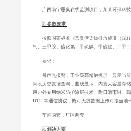
广西南宁恶臭在线监测项目，某某环保科技集
2. 参数要求
按照国家标准《恶臭污染物排放标准（GB145
气、三甲胺、硫化氢、甲硫醇、甲硫醚、二甲二
要求：
带声光报警；工业级高精触摸屏，显示当前浓
间段历史数据查询，曲线显示；内置大容量存储
用户外专用纳米防护涂层技术，耐日晒雨淋、隔 热
DTU 等通信协议，既可无线数据上传对接当
车间两套，厂区两套
3. 解决方案