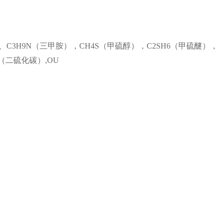
3H9N（三甲胺），CH4S（甲硫醇），C2SH6（甲硫醚），
2（二硫化碳）,OU