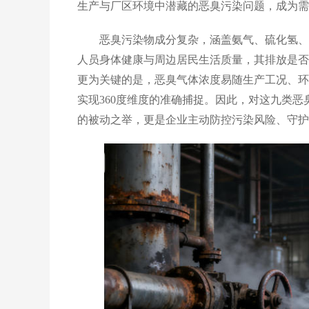
生产与厂区环境中潜藏的恶臭污染问题，成为需
恶臭污染物成分复杂，涵盖氨气、硫化氢、三
人员身体健康与周边居民生活质量，其排放是否
更为关键的是，恶臭气体浓度易随生产工况、环
实现360度维度的准确捕捉。因此，对这九类
的被动之举，更是企业主动防控污染风险、守护