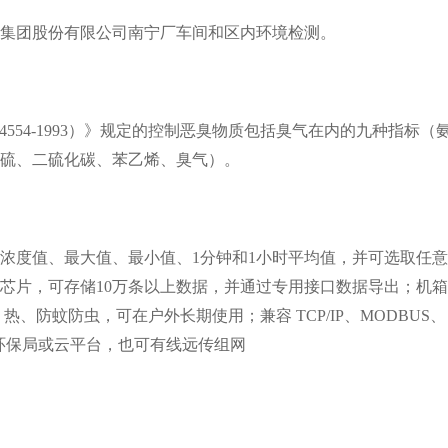
团股份有限公司南宁厂车间和区内环境检测。
54-1993）》规定的控制恶臭物质包括臭气在内的九种指标（
硫、二硫化碳、苯乙烯、臭气）。
度值、最大值、最小值、1分钟和1小时平均值，并可选取任意
芯片，可存储10万条以上数据，并通过专用接口数据导出；机
、防蚊防虫，可在户外长期使用；兼容 TCP/IP、MODBUS、
地环保局或云平台，也可有线远传组网