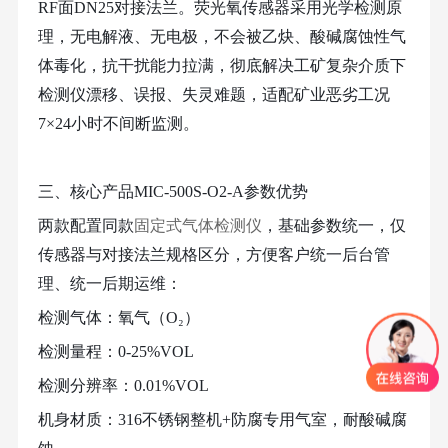
RF面DN25对接法兰。荧光氧传感器采用光学检测原
理，无电解液、无电极，不会被乙炔、酸碱腐蚀性气
体毒化，抗干扰能力拉满，彻底解决工矿复杂介质下
检测仪漂移、误报、失灵难题，适配矿业恶劣工况
7×24小时不间断监测。
三、核心产品
MIC-500S-O2-A参数优势
两款配置同款
固定式气体检测仪
，基础参数统一，仅
传感器与对接法兰规格区分，方便客户统一后台管
理、统一后期运维：
检测气体：氧气（
O₂）
检测量程：
0-25%VOL
检测分辨率：
0.01%VOL
机身材质：
316不锈钢整机+防腐专用气室，耐酸碱腐