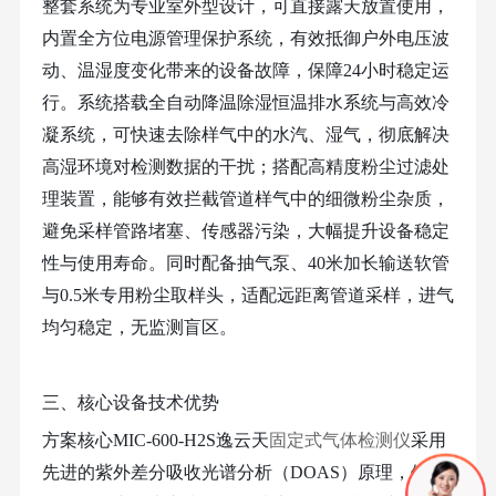
整套系统为专业室外型设计，可直接露天放置使用，
内置全方位电源管理保护系统，有效抵御户外电压波
动、温湿度变化带来的设备故障，保障
24小时稳定运
行。系统搭载全自动降温除湿恒温排水系统与高效冷
凝系统，可快速去除样气中的水汽、湿气，彻底解决
高湿环境对检测数据的干扰；搭配高精度粉尘过滤处
理装置，能够有效拦截管道样气中的细微粉尘杂质，
避免采样管路堵塞、传感器污染，大幅提升设备稳定
性与使用寿命。同时配备抽气泵、40米加长输送软管
与0.5米专用粉尘取样头，适配远距离管道采样，进气
均匀稳定，无监测盲区。
三、核心设备技术优势
方案核心
MIC-600-H2S
逸云天
固定式气体检测仪
采用
先进的紫外差分吸收光谱分析（
DOAS）原理，依托