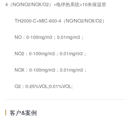
4（NO/NO2/NOX/O2）+电伴热系统+10米保温管
TH2000-C+MIC-600-4（NO/NO2/NOX/O2）
NO：0-100mg/m3；0.01mg/m3；
NO2：0-100mg/m3；0.01mg/m3；
NOX：0-100mg/m3；0.01mg/m3；
O2：0-25%VOL;0.01%VOL;
客户&案例