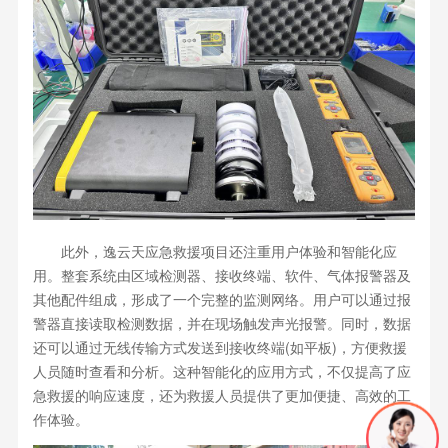
此外，逸云天应急救援项目还注重用户体验和智能化应
用。整套系统由区域检测器、接收终端、软件、气体报警器及
其他配件组成，形成了一个完整的监测网络。用户可以通过报
警器直接读取检测数据，并在现场触发声光报警。同时，数据
还可以通过无线传输方式发送到接收终端(如平板)，方便救援
人员随时查看和分析。这种智能化的应用方式，不仅提高了应
急救援的响应速度，还为救援人员提供了更加便捷、高效的工
作体验。