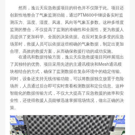
然而，逸云天应急救援项目的特色并不仅限于此。项目还
创新性地整合了气象监测功能，通过PTM600中继设备实时监
测压力、温度、湿度、风速、风向等气象五参数。这种多维度
监测的整合，不仅提高了监测的准确性和全面性，更为救援人
员提供了更加科学、全面的决策依据。在应对复杂多变的应急
场景时，救援人员可以依据这些精确的气象数据，制定出更加
合理、高效的救援方案，从而确保救援行动的成功实施。
在通讯和数据传输方面，逸云天应急救援项目同样展现出
了其独特的优势。项目采用先进的主通讯模块和Mesh通讯模
块相结合的方式，确保了监测数据在复杂环境中的稳定传输。
同时，设备还支持无线传输功能，可以将数据独立放置于危险
场所，人员通过后台即可实时查看检测数据和定位信息。这种
智能化的数据传输方式，不仅大大提高了应急救援的效率和安
全性，还使得救援人员能够迅速掌握现场情况，做出正确的决
策。