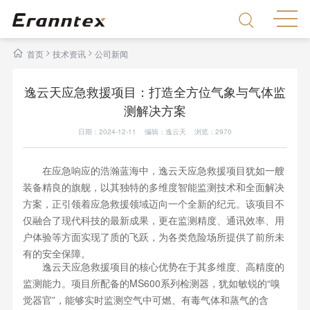
>
>
首页
技术资讯
公司新闻
逸云天应急救援项目：打造全方位气象与气体监
测解决方案
日期：2024-12-11 编辑：逸云天 浏览：
2970
在应急响应的浩瀚蓝海中，逸云天应急救援项目犹如一艘
装备精良的旗舰，以其独特的多维度智能监测技术和全面解决
方案，正引领着应急救援领域迈向一个全新的纪元。该项目不
仅融合了现代科技的最新成果，更在监测精度、通讯效率、用
户体验等方面实现了质的飞跃，为各类危险场所提供了前所未
有的安全保障。
逸云天应急救援项目的核心优势在于其多维度、高精度的
监测能力。项目所配备的MS600系列检测器，犹如敏锐的“嗅
觉器官”，能够实时监测空气中可燃、有毒气体和蒸气的含