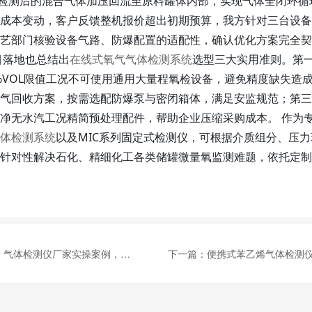
将检测后的混合气体加压回流至原料罐体内部，实现气体全闭环循
成本变动，客户反馈整机报价超出初期预算，我方针对三台设备
艺部门核验设备气路、防爆配置的适配性，确认优化方案完全契
目落地也总结出
在线式氧气气体检测系统
选型三大实用准则。第
%VOL限值工况不可使用通用大量程氧检设备，避免精度缺失造
气回收方案，按需选配防爆泵与密闭箱体，满足安监规范；第三
净无水汽工况精简预处理配件，帮助企业压缩采购成本。 作为
体检测系统
以及MIC系列固定式检测仪，可根据介质组分、压力
针对性解决石化、精细化工各类储罐微量氧监测难题，依托定制
：
气体检测仪厂家实操案例，锂电电池包漏液VOC气体精准检测方案落地
下一篇：
便携式苯乙烯气体检测仪选型实例，苯乙烯厂区巡检标配一机