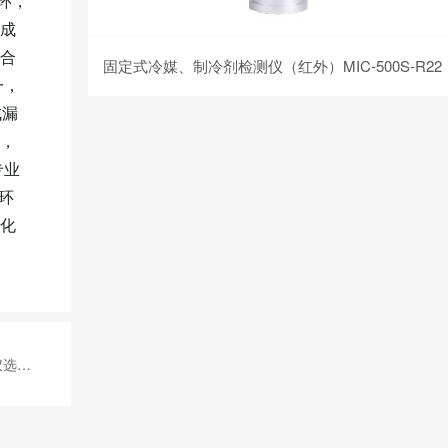
环，
成
合
固定式冷媒、制冷剂检测仪（红外）MIC-500S-R22
一，
成漏
，
专业
环
化
组合方案