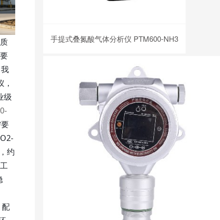
手提式叠氮酸气体分析仪 PTM600-NH3
质
控要
，我
仪，
业级
0-
需要
2-
，约
工
隐
，配