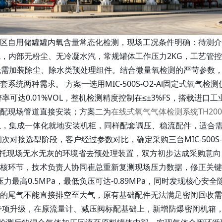
区自用储罐罐内氧含量常态化检测，现场工况条件明确：待测介
境，内部无粉尘、无冷凝水汽，常规罐体工作压力2KG，工艺管
况无需加装除尘、除水类预处理组件。结合微量氧检测的严苛参数
两种需求。 方案一选用MIC-500S-O2-Ai固定式氧气检测
辨率可达0.01%VOL，整机检测精度控制在≤±3%FS，搭载进口工
配现场管道直接安装；方案二为
在线式氧气气体检测系统TH200
2模组，集成一体化就地安装机柜，同样配套调压、稳流配件，适合
对接选型阶段，客户经过参数对比，确定采购三台MIC-500S-O
依托现场无水无灰的环境省去预处理装置，双方初步达成采购意向
核环节，技术负责人协同崔总重新复测现场压力数据，修正关键
力最高0.5MPa，最低负压可达-0.89MPa，同时发现核心安全
的尾气不能直接排空至大气，原有基础配件无法满足密闭回收需
专项升级，在原流量计、减压阀标配基础上，新增防爆密闭机箱