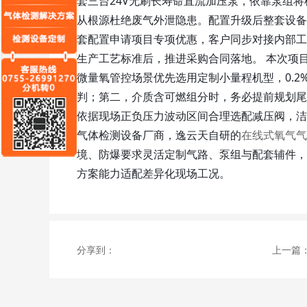
套三台24V无刷长寿命直流加压泵，依靠泵组
从根源杜绝废气外泄隐患。配置升级后整套设备
套配置申请项目专项优惠，客户同步对接内部工
生产工艺标准后，推进采购合同落地。 本次项
微量氧管控场景优先选用定制小量程机型，0.2
判；第二，介质含可燃组分时，务必提前规划尾
依据现场正负压力波动区间合理选配减压阀，洁
气体检测设备厂商，逸云天自研的
在线式氧气气
境、防爆要求灵活定制气路、泵组与配套辅件，
方案能力适配差异化现场工况。
分享到：
上一篇