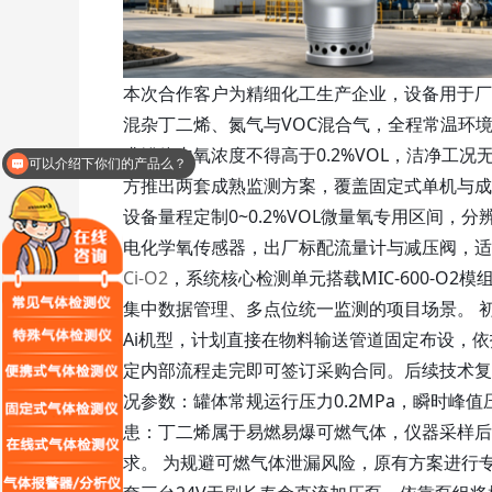
本次合作客户为精细化工生产企业，设备用于厂
混杂丁二烯、氮气与VOC混合气，全程常温环
求罐体内氧浓度不得高于0.2%VOL，洁净工
可以介绍下你们的产品么？
方推出两套成熟监测方案，覆盖固定式单机与成套系统
设备量程定制0~0.2%VOL微量氧专用区间，分
电化学氧传感器，出厂标配流量计与减压阀，适
Ci-O2
，系统核心检测单元搭载MIC-600-O
集中数据管理、多点位统一监测的项目场景。 初次
Ai机型，计划直接在物料输送管道固定布设，
定内部流程走完即可签订采购合同。后续技术复
况参数：罐体常规运行压力0.2MPa，瞬时峰值压
患：丁二烯属于易燃易爆可燃气体，仪器采样后
求。 为规避可燃气体泄漏风险，原有方案进行