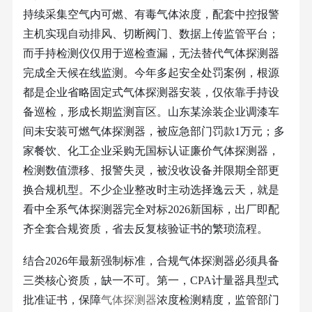
持续采集空气内可燃、有毒气体浓度，配套中控报警
主机实现自动排风、切断阀门、数据上传监管平台；
而手持检测仪仅用于巡检查漏，无法替代气体探测器
完成全天候在线监测。今年多起安全处罚案例，根源
都是企业省略固定式气体探测器安装，仅依靠手持设
备巡检，形成长期监测盲区。山东某涂装企业调漆车
间未安装可燃气体探测器，被应急部门罚款1万元；多
家餐饮、化工企业采购无国标认证廉价气体探测器，
检测数值漂移、报警失灵，被没收设备并限期全部更
换合规机型。不少企业整改时主动选择逸云天，就是
看中全系气体探测器完全对标2026新国标，出厂即配
齐全套合规资质，省去反复核验证书的繁琐流程。
结合
2026年最新强制标准，合规气体探测器必须具备
三类核心资质，缺一不可。第一，CPA计量器具型式
批准证书，保障
气体探测器
浓度检测精度，监管部门