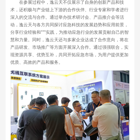
在参展过程中，逸云天不仅展示了自身的创新产品和技
术，还积极与产业链上下游的合作伙伴、行业专家和学者进行
深入的交流与合作。通过举办技术研讨会、产品推介会等活
动，逸云天与各方共同探讨应急科技的发展趋势和应用前景，
分享行业经验和***实践，为推动应急行业的发展贡献自己的智
慧和力量。同时，逸云天还与多家企业达成了合作意向，将在
产品研发、市场推广等方面开展深入合作。通过强强联合，实
现资源共享、优势互补，共同开拓应急市场，为用户提供更加
优质、高效的产品和服务。