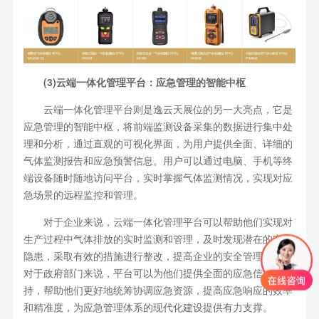
(3)云端一体化管理平台：应急管理的智能中枢
云端一体化管理平台则是逸云天展位的另一大亮点，它是
应急管理的智能中枢，将前端监测设备采集的数据进行集中处
理和分析，通过直观的可视化界面，为用户提供全面、详细的
气体监测报告和应急预警信息。用户可以通过电脑、手机等终
端设备随时随地访问平台，实时掌握气体监测情况，实现对应
急场景的远程监控和管理。
对于企业来说，云端一体化管理平台可以帮助他们实现对
生产过程中气体排放的实时监测和管理，及时发现潜在的安全
隐患，采取有效的措施进行整改，提高企业的安全管理水平。
对于政府部门来说，平台可以为他们提供全面的应急信息支
持，帮助他们更好地统筹协调应急资源，提高应急响应的效率
和精准度，为应急管理体系的现代化建设提供有力支撑。