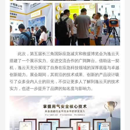
此次，第五届长三角国际应急减灾和救援博览会为逸云天
搭建了一个展示实力、促进交流合作的广阔舞台。借助这一契
机，逸云天充分展现了自身在应急科技领域的深厚底蕴与卓越
创新能力。展会期间，其前沿的技术成果、创新的产品设计吸
引了众多业内人士的目光，不仅让更多人了解到逸云天的技术
实力，也进一步提升了品牌的知名度与影响力。