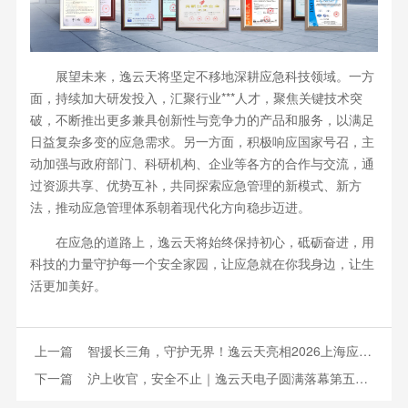
展望未来，逸云天将坚定不移地深耕应急科技领域。一方
面，持续加大研发投入，汇聚行业***人才，聚焦关键技术突
破，不断推出更多兼具创新性与竞争力的产品和服务，以满足
日益复杂多变的应急需求。另一方面，积极响应国家号召，主
动加强与政府部门、科研机构、企业等各方的合作与交流，通
过资源共享、优势互补，共同探索应急管理的新模式、新方
法，推动应急管理体系朝着现代化方向稳步迈进。
在应急的道路上，逸云天将始终保持初心，砥砺奋进，用
科技的力量守护每一个安全家园，让应急就在你我身边，让生
活更加美好。
上一篇
智援长三角，守护无界！逸云天亮相2026上海应急减灾博览会
下一篇
沪上收官，安全不止｜逸云天电子圆满落幕第五届长三角国际应急博览会！