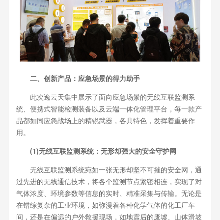
二、创新产品：应急场景的得力助手
此次逸云天集中展示了面向应急场景的无线互联监测系
统、便携式智能检测装备以及云端一体化管理平台，每一款产
品都如同应急战场上的精锐武器，各具特色，发挥着重要作
用。
(1)无线互联监测系统：无形却强大的安全守护网
无线互联监测系统宛如一张无形却坚不可摧的安全网，通
过先进的无线通信技术，将各个监测节点紧密相连，实现了对
气体浓度、环境参数等信息的实时、精准采集与传输。无论是
在错综复杂的工业环境，如弥漫着各种化学气体的化工厂车
间，还是在偏远的户外救援现场，如地震后的废墟、山体滑坡