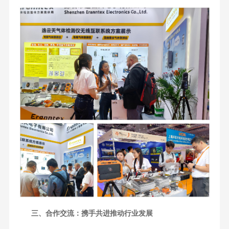
三、合作交流：携手共进推动行业发展